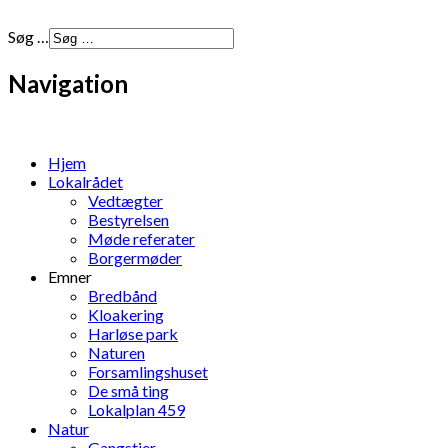
Søg …
Navigation
Hjem
Lokalrådet
Vedtægter
Bestyrelsen
Møde referater
Borgermøder
Emner
Bredbånd
Kloakering
Harløse park
Naturen
Forsamlingshuset
De små ting
Lokalplan 459
Natur
Gangstier