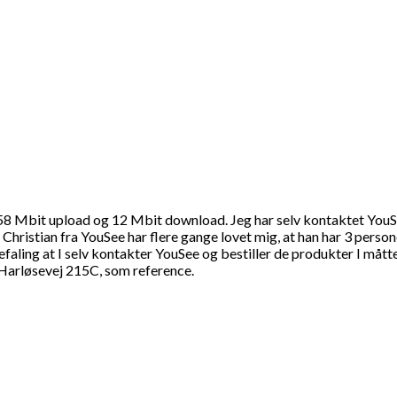
 58 Mbit upload og 12 Mbit download. Jeg har selv kontaktet YouS
Christian fra YouSee har flere gange lovet mig, at han har 3 person
faling at I selv kontakter YouSee og bestiller de produkter I mått
 Harløsevej 215C, som reference.