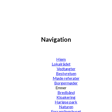
Navigation
Hjem
Lokalrådet
Vedtægter
Bestyrelsen
Møde referater
Borgermøder
Emner
Bredbånd
Kloakering
Harløse park
Naturen
Forsamlingshuset