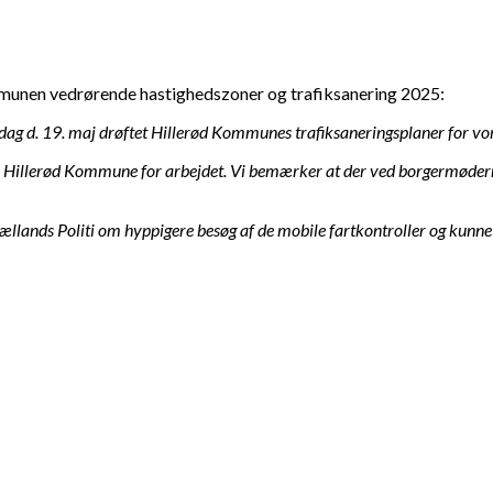
mmunen vedrørende hastighedszoner og trafiksanering 2025:
ag d. 19. maj drøftet Hillerød Kommunes trafiksaneringsplaner for vo
er Hillerød Kommune for arbejdet. Vi bemærker at der ved borgermødern
Nordsjællands Politi om hyppigere besøg af de mobile fartkontroller og k