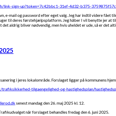
/auth/link-sign-up?token=7c42bbc1-31ef-4d32-b375-3759875f57
n, e-mail og password efter eget valg. Jeg har indtil videre fået ti
ger til deres førstehjælpsplatform. Jeg håber I vil benytte jer at 
t det aldrig bliver nødvendig, men hvis uheldet er ude, så er det al
 2025
ksanering i jeres lokalområde. Forslaget ligger på kommunens hje
ik/trafiksikkerhed-tilgaengelighed-og-hastighedsplan/hastigheds
llerod.dk
senest mandag den 26. maj 2025 kl. 12.
rafikudvalget når forslaget behandles fredag den 6. juni 2025.