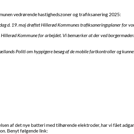
mmunen vedrørende hastighedszoner og trafiksanering 2025:
ag d. 19. maj drøftet Hillerød Kommunes trafiksaneringsplaner for vo
er Hillerød Kommune for arbejdet. Vi bemærker at der ved borgermødern
Nordsjællands Politi om hyppigere besøg af de mobile fartkontroller og k
sen af det nye batteri med tilhørende elektroder, har vi fået adgang
on. Benyt følgende link: