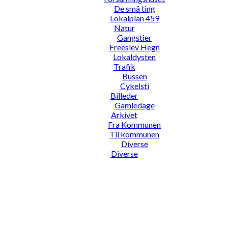
De små ting
Lokalplan 459
Natur
Gangstier
Freeslev Hegn
Lokaldysten
Trafik
Bussen
Cykelsti
Billeder
Gamledage
Arkivet
Fra Kommunen
Til kommunen
Diverse
Diverse