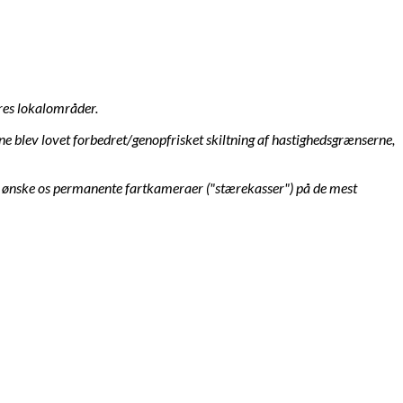
res lokalområder.
e blev lovet forbedret/genopfrisket skiltning af hastighedsgrænserne,
unne ønske os permanente fartkameraer ("stærekasser") på de mest