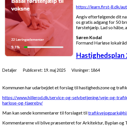
https://learn.first-8.dk
Angiv efterfølgende dit nav
os gratis adgang for 50 bru
førstehjælp. Lad so håbe, a
Søren Kodal
Formand Harløse lokalråd
Hastighedsplan
Detaljer
Publiceret: 19. maj 2025
Visninger: 1864
Kommunen har udarbejdet et forslag til hastighedszone og trafi
https://www.hillerod.dk/service-og-selvbetjening/veje-og-traf
harlose-og-tjaereby/
Man kan sende kommentarer til forslaget til
trafikvejogpark@hi
Kommentarerne vil blive præsenteret for Arkitektur, Byplan og T