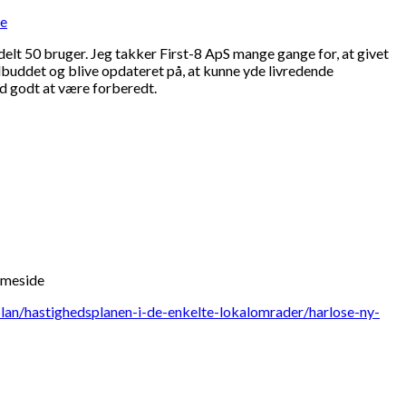
ce
ldelt 50 bruger. Jeg takker First-8 ApS mange gange for, at givet
tilbuddet og blive opdateret på, at kunne yde livredende
tid godt at være forberedt.
mmeside
plan/hastighedsplanen-i-de-enkelte-lokalomrader/harlose-ny-