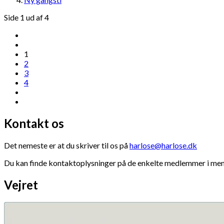
Side 1 ud af 4
1
2
3
4
Kontakt os
Det nemeste er at du skriver til os på
harlose@harlose.dk
Du kan finde kontaktoplysninger på de enkelte medlemmer i men
Vejret