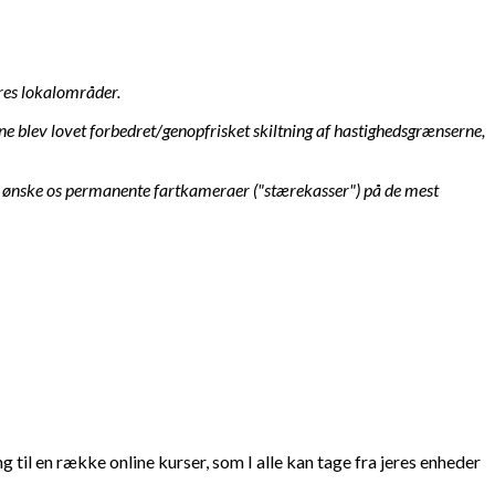
res lokalområder.
e blev lovet forbedret/genopfrisket skiltning af hastighedsgrænserne,
unne ønske os permanente fartkameraer ("stærekasser") på de mest
 til en række online kurser, som I alle kan tage fra jeres enheder